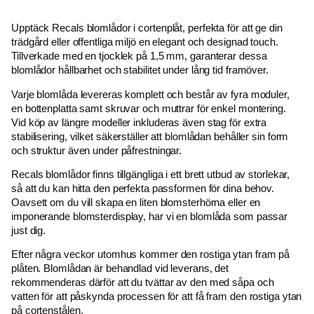
Upptäck Recals blomlådor i cortenplåt, perfekta för att ge din
trädgård eller offentliga miljö en elegant och designad touch.
Tillverkade med en tjocklek på 1,5 mm, garanterar dessa
blomlådor hållbarhet och stabilitet under lång tid framöver.
Varje blomlåda levereras komplett och består av fyra moduler,
en bottenplatta samt skruvar och muttrar för enkel montering.
Vid köp av längre modeller inkluderas även stag för extra
stabilisering, vilket säkerställer att blomlådan behåller sin form
och struktur även under påfrestningar.
Recals blomlådor finns tillgängliga i ett brett utbud av storlekar,
så att du kan hitta den perfekta passformen för dina behov.
Oavsett om du vill skapa en liten blomsterhörna eller en
imponerande blomsterdisplay, har vi en blomlåda som passar
just dig.
Efter några veckor utomhus kommer den rostiga ytan fram på
plåten. Blomlådan är behandlad vid leverans, det
rekommenderas därför att du tvättar av den med såpa och
vatten för att påskynda processen för att få fram den rostiga ytan
på cortenstålen.