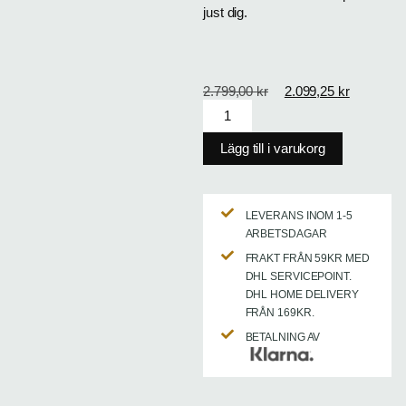
just dig.
2.799,00
kr
2.099,25
kr
Lägg till i varukorg
LEVERANS INOM 1-5
ARBETSDAGAR
FRAKT FRÅN 59KR MED
DHL SERVICEPOINT.
DHL HOME DELIVERY
FRÅN 169KR.
BETALNING AV