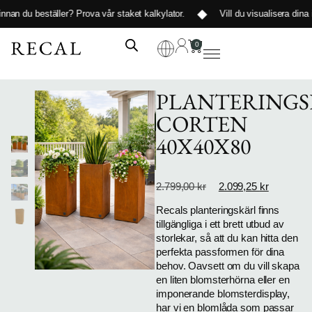
innan du beställer?
Prova vår staket kalkylator
.
Vill du visualisera dina 
0
PLANTERINGS
CORTEN
40X40X80
2.799,00
kr
2.099,25
kr
Recals planteringskärl finns
tillgängliga i ett brett utbud av
storlekar, så att du kan hitta den
perfekta passformen för dina
behov. Oavsett om du vill skapa
en liten blomsterhörna eller en
imponerande blomsterdisplay,
har vi en blomlåda som passar