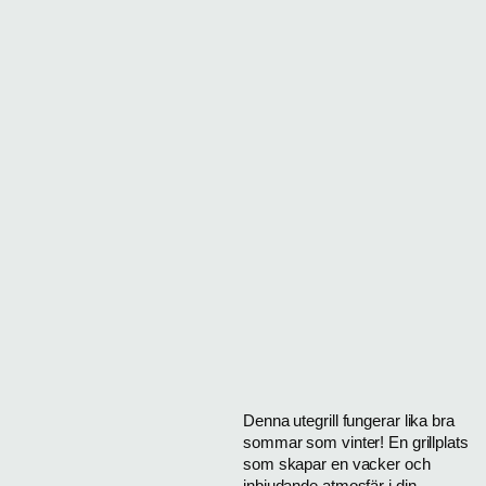
Denna utegrill fungerar lika bra
sommar som vinter! En grillplats
som skapar en vacker och
inbjudande atmosfär i din