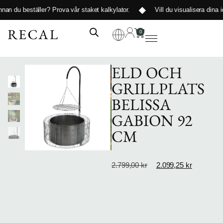
nnan du beställer?
Prova vår staket kalkylator
.
Vill du visualisera dina i
0
ELD OCH
GRILLPLATS
BELISSA
GABION 92
CM
2.799,00
kr
2.099,25
kr