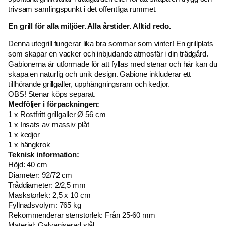
trivsam samlingspunkt i det offentliga rummet.
En grill för alla miljöer. Alla årstider. Alltid redo.
Denna utegrill fungerar lika bra sommar som vinter! En grillplats
som skapar en vacker och inbjudande atmosfär i din trädgård.
Gabionerna är utformade för att fyllas med stenar och här kan du
skapa en naturlig och unik design. Gabione inkluderar ett
tillhörande grillgaller, upphängningsram och kedjor.
OBS! Stenar köps separat.
Medföljer i förpackningen:
1 x Rostfritt grillgaller Ø 56 cm
1 x Insats av massiv plåt
1 x kedjor
1 x hängkrok
Teknisk information:
Höjd: 40 cm
Diameter: 92/72 cm
Tråddiameter: 2/2,5 mm
Maskstorlek: 2,5 x 10 cm
Fyllnadsvolym: 765 kg
Rekommenderar stenstorlek: Från 25-60 mm
Material: Galvaniserad stål