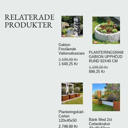
RELATERADE
PRODUKTER
Gabion
Fristående
PLANTERINGSRAM
Vattenutkastare
GABION UPPHÖJD
2.199,00
Kr
RUND 92X40 CM
1.649,25
Kr
1.199,00
Kr
899,25
Kr
Planteringskärl-
Corten
Bänk Med 2st
120x40x50
Cortenkrukor
2.749,00
Kr