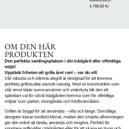
40x40x50cm
4.799,00
Kr
OM DEN HÄR
PRODUKTEN
Den perfekta samlingsplatsen i din trädgård eller offentliga
miljö!
Upptäck friheten att grilla året runt – var du vill.
Vår robusta och stilrena utegrill är designad för att leverera
perfekta grillresultat oavsett säsong. Med en konstruktion som
står emot både sommarvärme och vinterkyla blir den ett
självklart val för såväl trädgården hemma som för offentliga
miljöer som parker, innergårdar och friluftsområden.
Grillen är byggd för att användas – ofta och länge. Den tåliga
designen klarar nordiskt klimat, medan den smarta utformningen
gör den enkel att tända, använda och rengöra. Perfekt för
spontana grillkvällar i trädgården eller för att skapa en trygg och