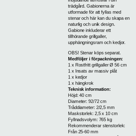
trädgård. Gabionerna är
utformade för att fyllas med
stenar och här kan du skapa en
naturlig och unik design.
Gabione inkluderar ett
tillhörande grillgaller,
upphängningsram och kedjor.
OBS! Stenar köps separat.
Medföljer i förpackningen:
1 x Rostfritt grillgaller Ø 56 cm
1 x Insats av massiv plåt
1 x kedjor
1 x hängkrok
Teknisk information:
Höjd: 40 cm
Diameter: 92/72 cm
Tråddiameter: 2/2,5 mm
Maskstorlek: 2,5 x 10 cm
Fyllnadsvolym: 765 kg
Rekommenderar stenstorlek:
Från 25-60 mm