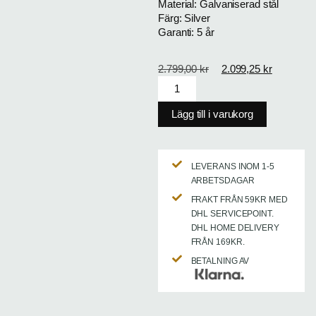
Material: Galvaniserad stål
Färg: Silver
Garanti: 5 år
2.799,00
kr
2.099,25
kr
Lägg till i varukorg
LEVERANS INOM 1-5
ARBETSDAGAR
FRAKT FRÅN 59KR MED
DHL SERVICEPOINT.
DHL HOME DELIVERY
FRÅN 169KR.
BETALNING AV