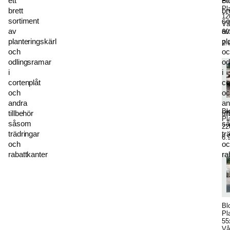
ett
ett
Bl
Pl
brett
br
12
sortiment
so
Vå
av
av
60
planteringskärl
pl
2.
och
oc
odlingsramar
od
i
i
cortenplåt
co
och
oc
andra
an
Bl
tillbehör
ti
Pl
såsom
s
22
trädringar
tr
6.
och
oc
rabattkanter
ra
Bl
Pl
55
Vå