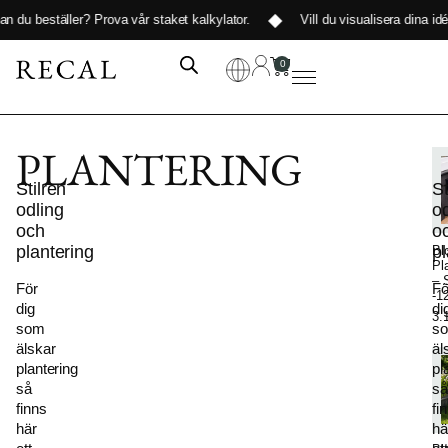
 du beställer?
Prova vår staket kalkylator
.
Vill du visualisera dina idéer
0
PLANTERING
F
Stilren
St
odling
od
och
o
plantering
pl
Bl
Pl
– 
För
Fö
-1
dig
di
3.
som
s
älskar
äl
plantering
pl
så
så
finns
fi
här
hä