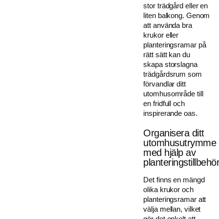
stor trädgård eller en
liten balkong. Genom
att använda bra
krukor eller
planteringsramar på
rätt sätt kan du
skapa storslagna
trädgårdsrum som
förvandlar ditt
utomhusområde till
en fridfull och
inspirerande oas.
Organisera ditt
utomhusutrymme
med hjälp av
planteringstillbehö
Det finns en mängd
olika krukor och
planteringsramar att
välja mellan, vilket
gör det enkelt att