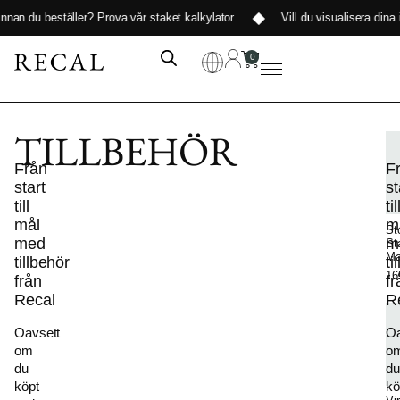
nnan du beställer?
Prova vår staket kalkylator
.
Vill du visualisera dina i
0
TILLBEHÖR
F
Sk
Från
F
start
st
till
til
mål
m
Sto
med
m
St
Ma
tillbehör
ti
16
från
fr
Recal
R
Oavsett
Oa
om
o
du
du
köpt
kö