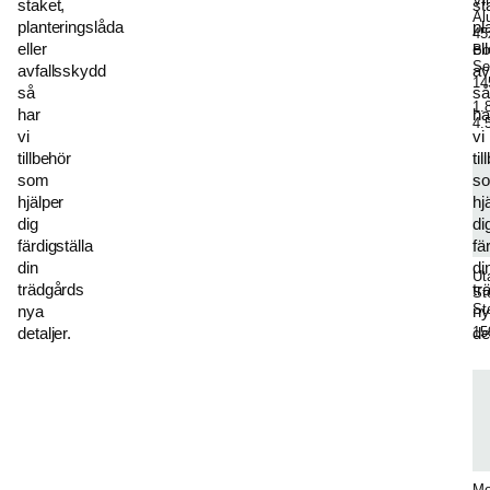
Vi
staket,
st
Al
planteringslåda
pl
45
eller
ell
Bo
Se
avfallsskydd
av
1
så
så
1.
har
ha
4.
vi
vi
tillbehör
ti
som
s
hjälper
hj
dig
di
färdigställa
fä
din
di
Ut
trädgårds
tr
Sto
St
nya
ny
detaljer.
15
de
Mo