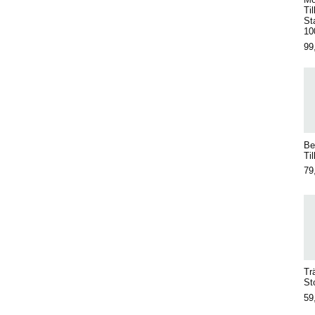
Til
St
10
99
Be
Til
79
Tr
St
59