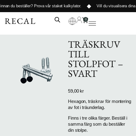
 innan du beställer?
Prova vår staket kalkylator
.
Vill du visualisera dina
0
TRÄSKRUV
TILL
STOLPFOT –
SVART
59,00
kr
Hexagon, träskruv för montering
av fot i träunderlag.
Finns i tre olika färger. Beställ i
samma färg som du beställer
din stolpe.