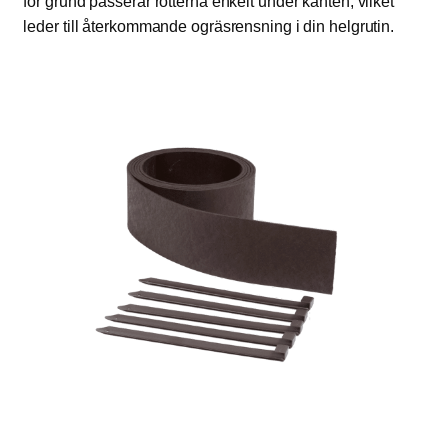
för grund passerar rötterna enkelt under kanten, vilket
leder till återkommande ogräsrensning i din helgrutin.