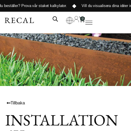
beställer?
Prova vår staket kalkylator
.
Vill du visualisera dina idéer inn
0
Tillbaka
INSTALLATION