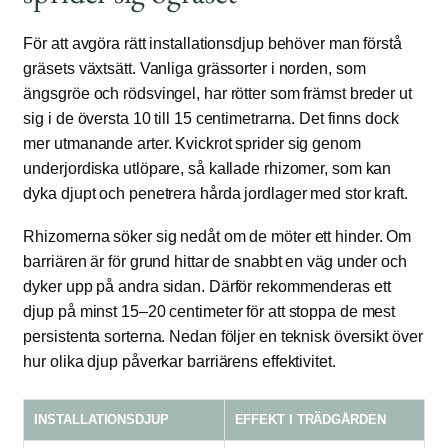
För att avgöra rätt installationsdjup behöver man förstå
gräsets växtsätt. Vanliga grässorter i norden, som
ängsgröe och rödsvingel, har rötter som främst breder ut
sig i de översta 10 till 15 centimetrarna. Det finns dock
mer utmanande arter. Kvickrot sprider sig genom
underjordiska utlöpare, så kallade rhizomer, som kan
dyka djupt och penetrera hårda jordlager med stor kraft.
Rhizomerna söker sig nedåt om de möter ett hinder. Om
barriären är för grund hittar de snabbt en väg under och
dyker upp på andra sidan. Därför rekommenderas ett
djup på minst 15–20 centimeter för att stoppa de mest
persistenta sorterna. Nedan följer en teknisk översikt över
hur olika djup påverkar barriärens effektivitet.
INSTALLATIONSDJUP
EFFEKT I TRÄDGÅRDEN