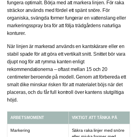
fungera optimalt. Börja med att markera linjen. För raka
sträckor används med fördel ett spänt snöre. För
organiska, svängda former fungerar en vattenslang eller
markeringsspray bra för att följa trädgårdens naturliga
konturer.
När linjen är markerad används en kantskärare eller en
stabil spade för att göra ett vertikalt snitt. Snittet bör vara
djupt nog för att rymma kanten enligt
rekommendationerna – oftast mellan 15 och 20
centimeter beroende på modell. Genom att förbereda ett
smalt dike minskar risken för att materialet böjs när det
placeras, och du får full kontroll över kantens slutgiltiga
höjd.
ARBETSMOMENT
VIKTIGT ATT TÄNKA PÅ
Markering
Säkra raka linjer med snöre
eller mjuka former med