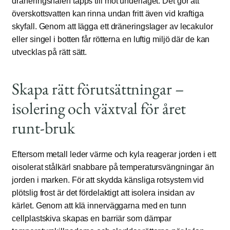
dräneringshålen täpps till mot underlaget. Det gör att
överskottsvatten kan rinna undan fritt även vid kraftiga
skyfall. Genom att lägga ett dräneringslager av lecakulor
eller singel i botten får rötterna en luftig miljö där de kan
utvecklas på rätt sätt.
Skapa rätt förutsättningar –
isolering och växtval för året
runt-bruk
Eftersom metall leder värme och kyla reagerar jorden i ett
oisolerat stålkärl snabbare på temperatursvängningar än
jorden i marken. För att skydda känsliga rotsystem vid
plötslig frost är det fördelaktigt att isolera insidan av
kärlet. Genom att klä innerväggarna med en tunn
cellplastskiva skapas en barriär som dämpar