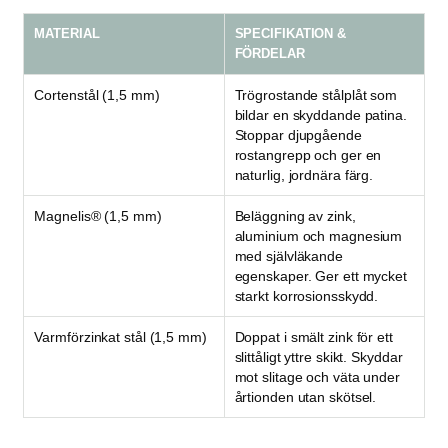
MATERIAL
SPECIFIKATION &
FÖRDELAR
Cortenstål (1,5 mm)
Trögrostande stålplåt som
bildar en skyddande patina.
Stoppar djupgående
rostangrepp och ger en
naturlig, jordnära färg.
Magnelis® (1,5 mm)
Beläggning av zink,
aluminium och magnesium
med självläkande
egenskaper. Ger ett mycket
starkt korrosionsskydd.
Varmförzinkat stål (1,5 mm)
Doppat i smält zink för ett
slittåligt yttre skikt. Skyddar
mot slitage och väta under
årtionden utan skötsel.