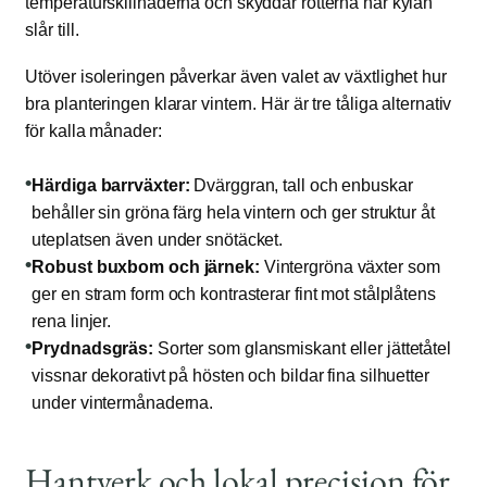
temperaturskillnaderna och skyddar rötterna när kylan
slår till.
Utöver isoleringen påverkar även valet av växtlighet hur
bra planteringen klarar vintern. Här är tre tåliga alternativ
för kalla månader:
•
Härdiga barrväxter:
Dvärggran, tall och enbuskar
behåller sin gröna färg hela vintern och ger struktur åt
uteplatsen även under snötäcket.
•
Robust buxbom och järnek:
Vintergröna växter som
ger en stram form och kontrasterar fint mot stålplåtens
rena linjer.
•
Prydnadsgräs:
Sorter som glansmiskant eller jättetåtel
vissnar dekorativt på hösten och bildar fina silhuetter
under vintermånaderna.
Hantverk och lokal precision för