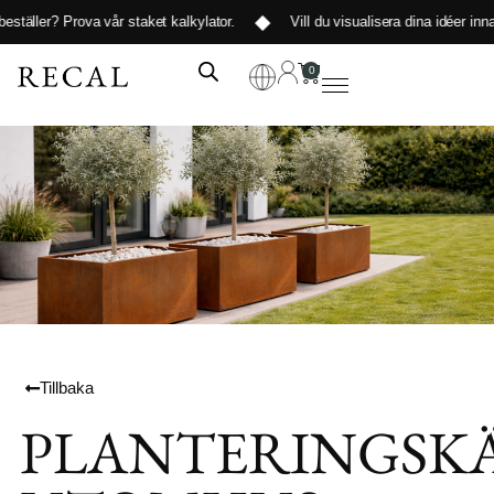
ller?
Prova vår staket kalkylator
.
Vill du visualisera dina idéer innan du
0
Tillbaka
PLANTERINGSK